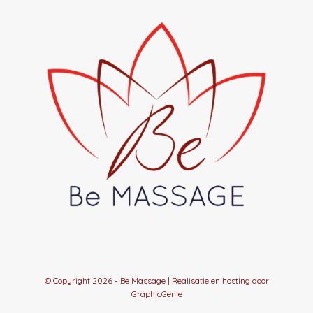
© Copyright
2026 - Be Massage | Realisatie en hosting door
GraphicGenie