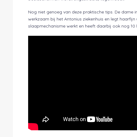
Nog niet genoeg van deze praktische tips. De dame in
werkzaam bij het Antonius ziekenhuis en legt haarfijn 
slaapmechanisme werkt en heeft daarbij ook nog 10 h