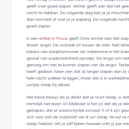
geeft over goed slapen. Winter geeft aan dat het ge
nacht te hebben. De volgende dag kan je je misschie
dan normaal of voel je je slaperig. De volgende nacht 
goed slapen.
In een
artikel in Trouw
geeft Chris Winter aan dat sla
draait: angst. De oorzaak zit tussen de oren. Niet let
balans van slaaphormonen als melatonine in het bre
gevoel van waakzaamheid oproept. De angst om niet 
genoeg om niet te kunnen slapen van de angst. Testen d
heeft gedaan, laten zien dat zij langer slapen dan zij
hele nacht wakker te liggen, maar dat is in werkelijkhe
uurtjes slaap bij elkaar.
Het beste bewijs als je denkt dat je nooit slaap, is dat
namelijk niet leven. En blijkbaar is het zo dat als je d
geslapen, dat er waarschijnlijk zomaar 5 of 6 zijn g
zich vast aan de maatstaf van 8 uur slaap, terwijl ze
slaap hebben. Wil je zelf kijken hoeveel uren jij per nac