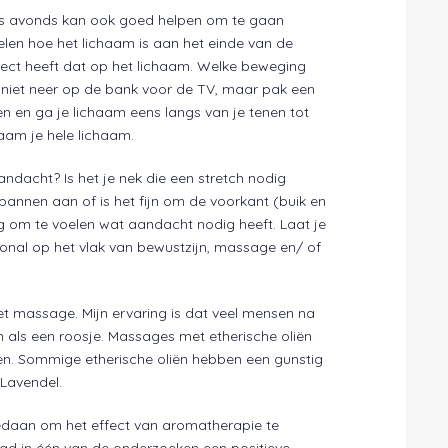
 ’s avonds kan ook goed helpen om te gaan
oelen hoe het lichaam is aan het einde van de
ffect heeft dat op het lichaam. Welke beweging
s niet neer op de bank voor de TV, maar pak een
en en ga je lichaam eens langs van je tenen tot
aam je hele lichaam.
ndacht? Is het je nek die een stretch nodig
spannen aan of is het fijn om de voorkant (buik en
tig om te voelen wat aandacht nodig heeft. Laat je
onal op het vlak van bewustzijn, massage en/ of
met massage. Mijn ervaring is dat veel mensen na
als een roosje. Massages met etherische oliën
en. Sommige etherische oliën hebben een gunstig
 Lavendel.
edaan om het effect van aromatherapie te
ad in één van de onderzoeken een positieve