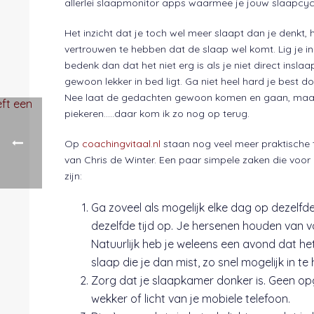
allerlei slaapmonitor apps waarmee je jouw slaapcyc
Het inzicht dat je toch wel meer slaapt dan je denkt, 
vertrouwen te hebben dat de slaap wel komt. Lig je in
bedenk dan dat het niet erg is als je niet direct inslaap
gewoon lekker in bed ligt. Ga niet heel hard je best 
Nee laat de gedachten gewoon komen en gaan, maar 
piekeren…..daar kom ik zo nog op terug.
Op
coachingvitaal.nl
staan nog veel meer praktische 
van Chris de Winter. Een paar simpele zaken die voor 
zijn:
Ga zoveel als mogelijk elke dag op dezelfde
dezelfde tijd op. Je hersenen houden van 
Natuurlijk heb je weleens een avond dat het
slaap die je dan mist, zo snel mogelijk in te 
Zorg dat je slaapkamer donker is. Geen opg
wekker of licht van je mobiele telefoon.