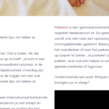
Piekeren
is een gemoedstoestand 
negatief denkpatroon zit. De geda
lerlei tips om lekker te
wordt ook niet naar een oplossin
onmogelijkheden gedacht. Belangrij
het overdenken of aan het pieke
en. Dat is balen. Als die
op papier te zetten. Je parkeert
 op zichzelf. Je kunt in een
pakken. Wat ook kan helpen is om
rmoeidheid ontstaat. In de
geleide meditatie of hypnose.
 slapeloosheid. Overdag zijn
ij de trigger om hier wat
Onderstaande een paar filmpjes t
goede tips om lekker te
brengen jou in slaap?
s een internationaal befaamde
“Waarom je niet slaapt en
nismen en praktische tips