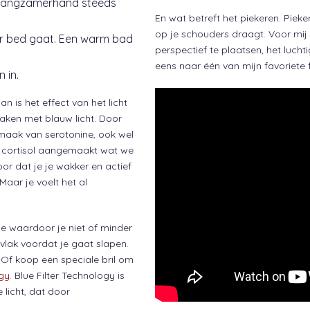
je langzamerhand steeds
En wat betreft het piekeren. Piek
op je schouders draagt. Voor mij h
aar bed gaat. Een warm bad
perspectief te plaatsen, het lucht
eens naar één van mijn favoriete f
 in.
an is het effect van het licht
 maken met blauw licht. Door
maak van serotonine, ook wel
er cortisol aangemaakt wat we
or dat je je wakker en actief
Maar je voelt het al
e waardoor je niet of minder
vlak voordat je gaat slapen.
r. Of koop een speciale bril om
ogy
. Blue Filter Technology is
 licht, dat door