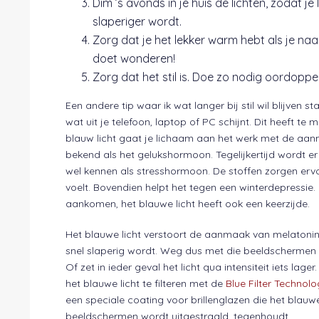
Dim ’s avonds in je huis de lichten, zodat 
slaperiger wordt.
Zorg dat je het lekker warm hebt als je n
doet wonderen!
Zorg dat het stil is. Doe zo nodig oordoppen
Een andere tip waar ik wat langer bij stil wil blijven sta
wat uit je telefoon, laptop of PC schijnt. Dit heeft te
blauw licht gaat je lichaam aan het werk met de aan
bekend als het gelukshormoon. Tegelijkertijd wordt 
wel kennen als stresshormoon. De stoffen zorgen ervo
voelt. Bovendien helpt het tegen een winterdepressie. 
aankomen, het blauwe licht heeft ook een keerzijde.
Het blauwe licht verstoort de aanmaak van melatonin
snel slaperig wordt. Weg dus met die beeldschermen 
Of zet in ieder geval het licht qua intensiteit iets lage
het blauwe licht te filteren met de
Blue Filter Technol
een speciale coating voor brillenglazen die het blauwe
beeldschermen wordt uitgestraald, tegenhoudt.