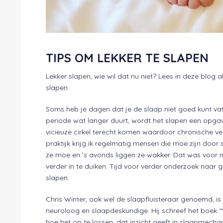
TIPS OM LEKKER TE SLAPEN
Lekker slapen, wie wil dat nu niet? Lees in deze blog al
slapen.
Soms heb je dagen dat je de slaap niet goed kunt vatt
periode wat langer duurt, wordt het slapen een opgave
vicieuze cirkel terecht komen waardoor chronische ve
praktijk krijg ik regelmatig mensen die moe zijn door
ze moe en ’s avonds liggen ze wakker. Dat was voor m
verder in te duiken. Tijd voor verder onderzoek naar 
slapen.
Chris Winter, ook wel de slaapfluisteraar genoemd, i
neuroloog en slaapdeskundige. Hij schreef het boek 
hoe het op te lossen, dat inzicht geeft in slaapmecha