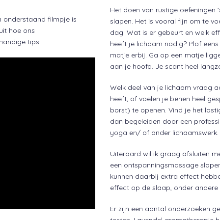
Het doen van rustige oefeningen
 onderstaand filmpje is
slapen. Het is vooral fijn om te v
uit hoe ons
dag. Wat is er gebeurt en welk e
andige tips:
heeft je lichaam nodig? Plof een
matje erbij. Ga op een matje ligg
aan je hoofd. Je scant heel langz
Welk deel van je lichaam vraag aa
heeft, of voelen je benen heel ge
borst) te openen. Vind je het las
dan begeleiden door een professi
yoga en/ of ander lichaamswerk.
Uiteraard wil ik graag afsluiten 
een ontspanningsmassage slapen 
kunnen daarbij extra effect hebb
effect op de slaap, onder andere
Er zijn een aantal onderzoeken g
testen. Lavendel aromatherapie h