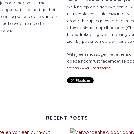
je hoofd nog vol zit met
werking op de slaapkwaliteit bij v
is gebeurt. Hoe heftiger het
unit verbleven (Lytle, Mwatha, & 
 een logische reactie van ons
aromatherapie getest met een men
ituatie waar je mee te
oftewel sinaasappelbloesem (Cho, 
keren.
bloeddrukdaling, vermindering van
zien bij patiënten op de intensiv
Wil jij een massage met etherisc
goede nachtrust tegemoet te gaa
Stress Away massage
.
RECENT POSTS