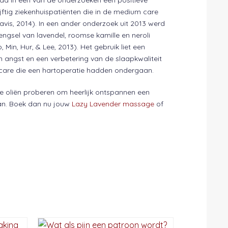
ijftig ziekenhuispatiënten die in de medium care
Davis, 2014). In een ander onderzoek uit 2013 werd
gsel van lavendel, roomse kamille en neroli
Min, Hur, & Lee, 2013). Het gebruik liet een
 angst en een verbetering van de slaapkwaliteit
e care die een hartoperatie hadden ondergaan.
he oliën proberen om heerlijk ontspannen een
n. Boek dan nu jouw
Lazy Lavender massage
of