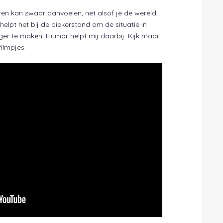
eren kan zwaar aanvoelen, net alsof je de wereld
elpt het bij de piekerstand om de situatie in
iger te maken. Humor helpt mij daarbij. Kijk maar
ilmpjes.